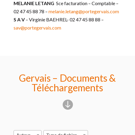
MELANIE LETANG
Sce facturation – Comptable –
02 47 45 88 78 –
melanie.letang@portegervais.com
S A V
– Virginie BAEHREL- 02 47 45 88 88 –
sav@portegervais.com
Gervais – Documents &
Téléchargements

Auteur
Type de fichier