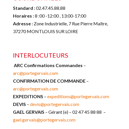
Standard :
02.47.45.88.88
Horaires :
8 :00 -12:00 , 13:00-17:00
Adresse :
Zone Industrielle, 7 Rue Pierre Maître,
37270 MONTLOUIS SUR LOIRE
INTERLOCUTEURS
ARC Confirmations Commandes
–
arc@portegervais.com
CONFIRMATION DE COMMANDE
–
arc@portegervais.com
EXPEDITIONS
–
expeditions@portegervais.com
DEVIS
–
devis@portegervais.com
GAEL GERVAIS
– Gérant (e) – 02 47 45 88 88 –
gael.gervais@portegervais.com