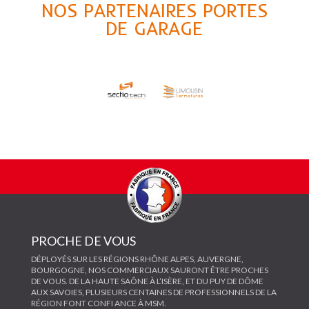
NOS PARTENAIRES PORTES
DE GARAGE
PROCHE DE VOUS
DÉPLOYÉS SUR LES RÉGIONS RHÔNE ALPES, AUVERGNE,
BOURGOGNE, NOS COMMERCIAUX SAURONT ÊTRE PROCHES
DE VOUS. DE LA HAUTE SAÔNE À L’ISÈRE, ET DU PUY DE DÔME
AUX SAVOIES, PLUSIEURS CENTAINES DE PROFESSIONNELS DE LA
RÉGION FONT CONFI ANCE À MSM.